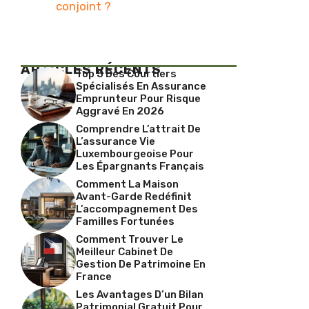
conjoint ?
ARTICLES RÉCENTS
Top 5 Des Courtiers
Spécialisés En Assurance
Emprunteur Pour Risque
Aggravé En 2026
Comprendre L’attrait De
L’assurance Vie
Luxembourgeoise Pour
Les Épargnants Français
Comment La Maison
Avant-Garde Redéfinit
L’accompagnement Des
Familles Fortunées
Comment Trouver Le
Meilleur Cabinet De
Gestion De Patrimoine En
France
Les Avantages D’un Bilan
Patrimonial Gratuit Pour