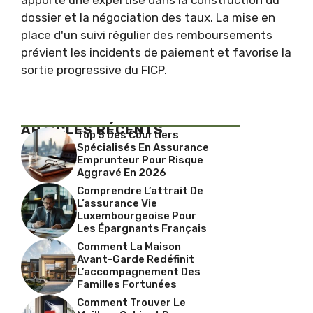
apporte une expertise dans la construction du
dossier et la négociation des taux. La mise en
place d'un suivi régulier des remboursements
prévient les incidents de paiement et favorise la
sortie progressive du FICP.
ARTICLES RÉCENTS
Top 5 Des Courtiers
Spécialisés En Assurance
Emprunteur Pour Risque
Aggravé En 2026
Comprendre L’attrait De
L’assurance Vie
Luxembourgeoise Pour
Les Épargnants Français
Comment La Maison
Avant-Garde Redéfinit
L’accompagnement Des
Familles Fortunées
Comment Trouver Le